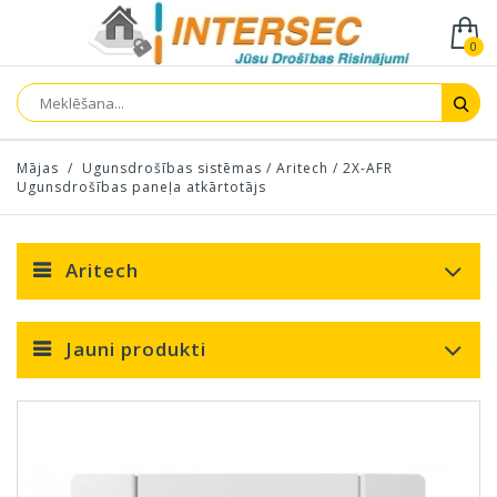
0
Mājas
/
Ugunsdrošības sistēmas
/
Aritech
/
2X-AFR
Ugunsdrošības paneļa atkārtotājs
Aritech
Jauni produkti