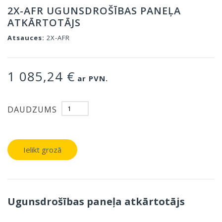
2X-AFR UGUNSDROŠĪBAS PANEĻA
ATKĀRTOTĀJS
Atsauces:
2X-AFR
1 085,24 €
ar PVN.
DAUDZUMS
Ielikt grozā
Ugunsdrošības paneļa atkārtotājs