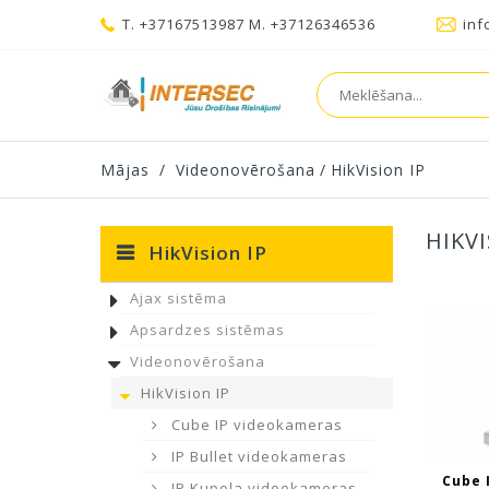
T. +37167513987 M. +37126346536
inf
Mājas
/
Videonovērošana
/
HikVision IP
HIKVI
HikVision IP
Ajax sistēma
Apsardzes sistēmas
Videonovērošana
HikVision IP
Cube IP videokameras
IP Bullet videokameras
Cube 
IP Kupola videokameras