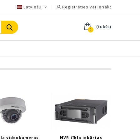
Latviešu
Reģistrēties vai Ienākt
(tukšs)
0
ola videokameras
NVR tīkla iekārtas