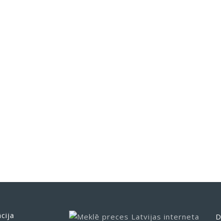
cija
D