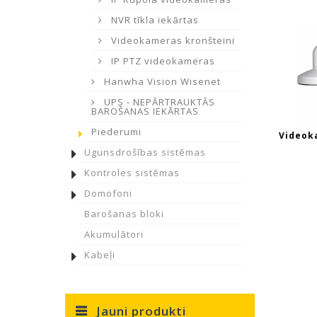
NVR tīkla iekārtas
Videokameras kronšteini
IP PTZ videokameras
Hanwha Vision Wisenet
UPS - NEPĀRTRAUKTĀS
BAROŠANAS IEKĀRTAS
Piederumi
Videok
Ugunsdrošības sistēmas
Kontroles sistēmas
Domofoni
Barošanas bloki
Akumulātori
Kabeļi
Jauni produkti