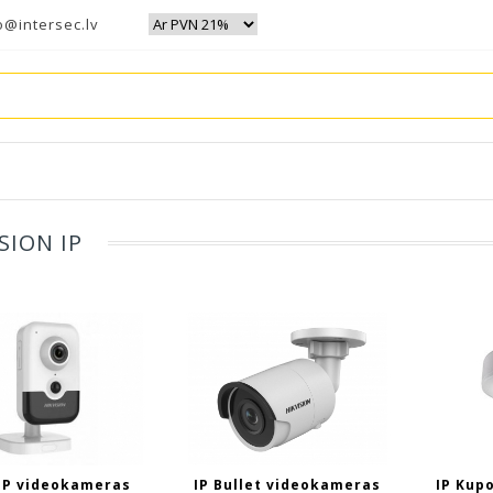
o@intersec.lv
SION IP
IP videokameras
IP Bullet videokameras
IP Kup