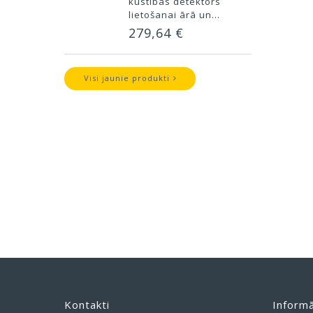
kustības detektors
lietošanai ārā un...
279,64 €
Visi jaunie produkti
Kontakti
Informā