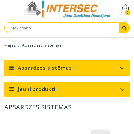
0
Mājas
/
Apsardzes sistēmas
Apsardzes sistēmas
Jauni produkti
APSARDZES SISTĒMAS