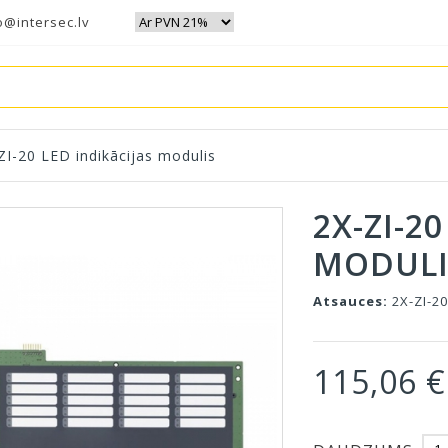
o@intersec.lv
ZI-20 LED indikācijas modulis
2X-ZI-2
MODULI
Atsauces:
2X-ZI-2
115,06 €