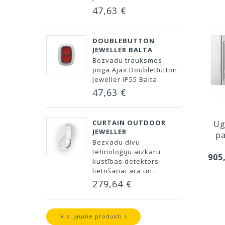
47,63 €
DOUBLEBUTTON
JEWELLER BALTA
Bezvadu trauksmes
poga Ajax DoubleButton
Jeweller IP55 Balta
47,63 €
CURTAIN OUTDOOR
Ug
JEWELLER
pa
Bezvadu divu
tehnoloģiju aizkaru
905
kustības detektors
lietošanai ārā un...
279,64 €
Visi jaunie produkti