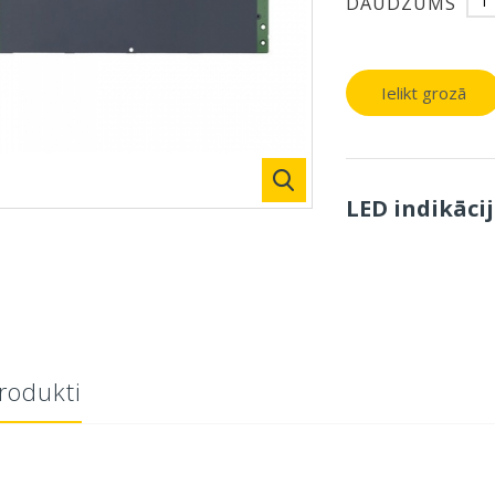
DAUDZUMS
Ielikt grozā
LED indikāci
produkti