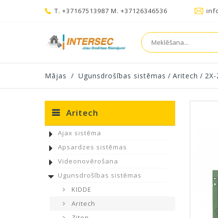
T. +37167513987 M. +37126346536
inf
Mājas
/
Ugunsdrošības sistēmas
/
Aritech
/
2X-
Aritech
Ajax sistēma
Apsardzes sistēmas
Videonovērošana
Ugunsdrošības sistēmas
KIDDE
Aritech
Ziton