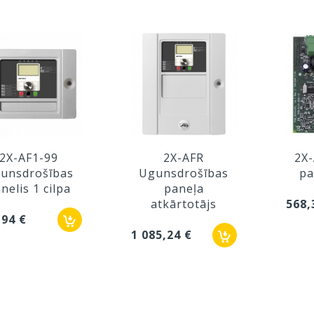
2X-AF1-99
2X-AFR
2X-
unsdrošības
Ugunsdrošības
pa
nelis 1 cilpa
paneļa
atkārtotājs
568,
,94 €
1 085,24 €