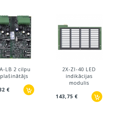
A-LB 2 cilpu
2X-ZI-40 LED
DP2
plašinātājs
indikācijas
d
modulis
32 €
59,12
143,75 €