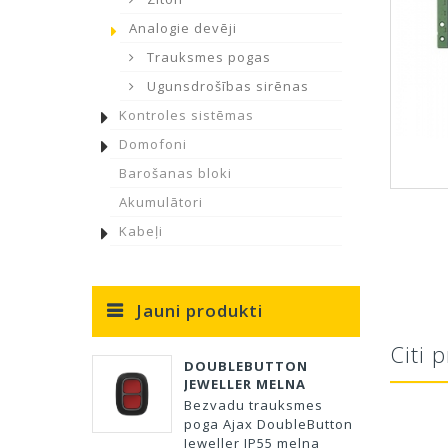
Analogie devēji
Trauksmes pogas
Ugunsdrošības sirēnas
Kontroles sistēmas
Domofoni
Barošanas bloki
Akumulātori
Kabeļi
Jauni produkti
Citi 
DOUBLEBUTTON
JEWELLER MELNA
Bezvadu trauksmes
poga Ajax DoubleButton
Jeweller IP55 melna