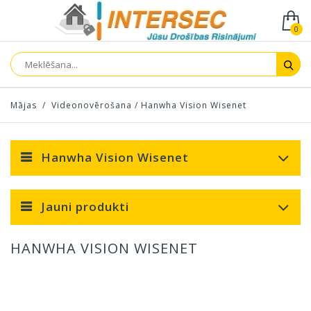
0
Mājas
/
Videonovērošana
/
Hanwha Vision Wisenet
Hanwha Vision Wisenet
Jauni produkti
HANWHA VISION WISENET