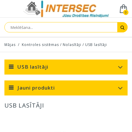
0
Mājas
/
Kontroles sistēmas
/
Nolasītāji
/
USB lasītāji
USB lasītāji
Jauni produkti
USB LASĪTĀJI