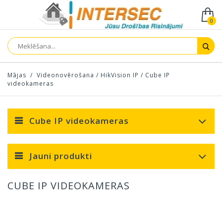
0
Mājas
/
Videonovērošana
/
HikVision IP
/
Cube IP
videokameras
Cube IP videokameras
Jauni produkti
CUBE IP VIDEOKAMERAS