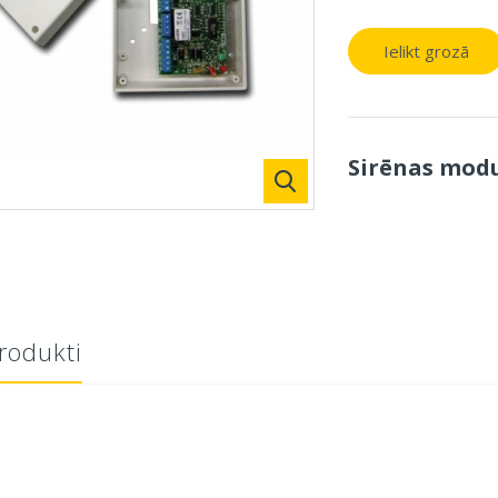
Ielikt grozā
Sirēnas modu
produkti