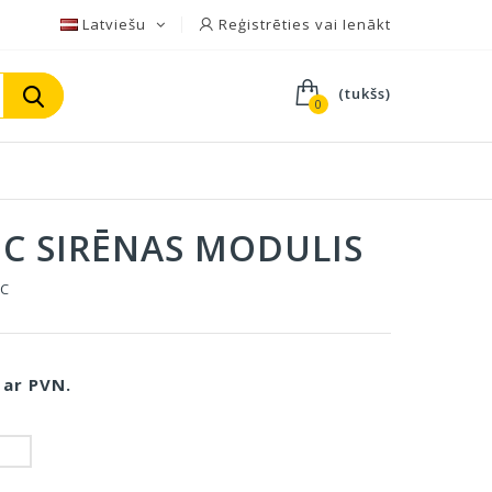
Latviešu
Reģistrēties vai Ienākt
(tukšs)
0
NC SIRĒNAS MODULIS
NC
ar PVN.