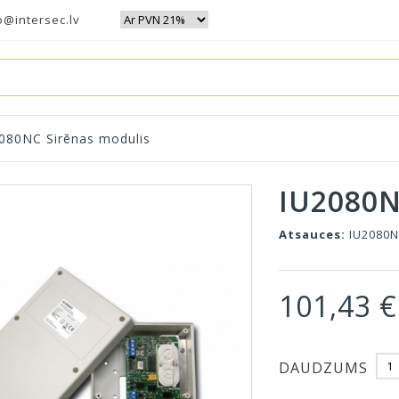
o@intersec.lv
080NC Sirēnas modulis
IU2080
Atsauces:
IU2080
101,43 €
DAUDZUMS