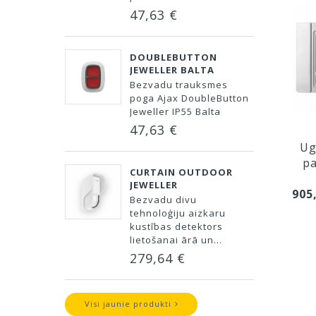
47,63 €
DOUBLEBUTTON
JEWELLER BALTA
Bezvadu trauksmes
poga Ajax DoubleButton
Jeweller IP55 Balta
47,63 €
Ug
pa
CURTAIN OUTDOOR
JEWELLER
905
Bezvadu divu
tehnoloģiju aizkaru
kustības detektors
lietošanai ārā un...
279,64 €
Visi jaunie produkti