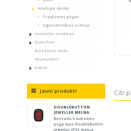
Analogie devēji
Trauksmes pogas
Ugunsdrošības sirēnas
Kontroles sistēmas
Domofoni
Barošanas bloki
Akumulātori
Kabeļi
Jauni produkti
Citi 
DOUBLEBUTTON
JEWELLER MELNA
Bezvadu trauksmes
poga Ajax DoubleButton
Jeweller IP55 melna