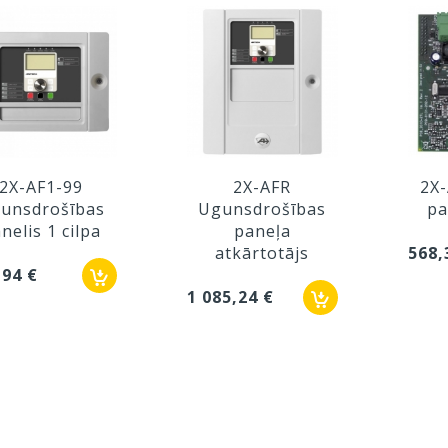
2X-AF1-99
2X-AFR
2X-
unsdrošības
Ugunsdrošības
pa
nelis 1 cilpa
paneļa
atkārtotājs
568,
,94 €
1 085,24 €