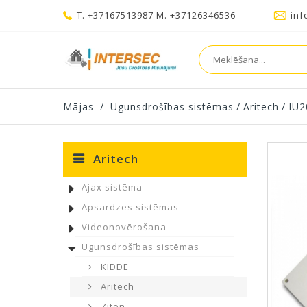
T. +37167513987 M. +37126346536
inf
Mājas
/
Ugunsdrošības sistēmas
/
Aritech
/
IU2
Aritech
Ajax sistēma
Apsardzes sistēmas
Videonovērošana
Ugunsdrošības sistēmas
KIDDE
Aritech
Ziton