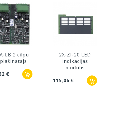
A-LB 2 cilpu
2X-ZI-20 LED
2X
plašinātājs
indikācijas
i
modulis
32 €
115,06 €
143,7