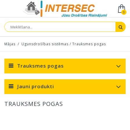
0
Mājas
/
Ugunsdrošības sistēmas
/
Trauksmes pogas
Trauksmes pogas
Jauni produkti
TRAUKSMES POGAS