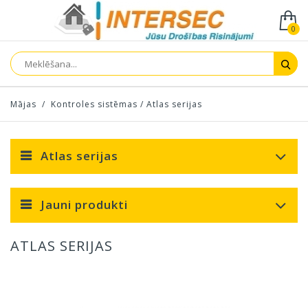
0
Mājas
/
Kontroles sistēmas
/
Atlas serijas
Atlas serijas
Jauni produkti
ATLAS SERIJAS