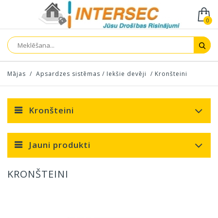
0
Mājas
/
Apsardzes sistēmas
/
Iekšie devēji
/
Kronšteini
Kronšteini
Jauni produkti
KRONŠTEINI