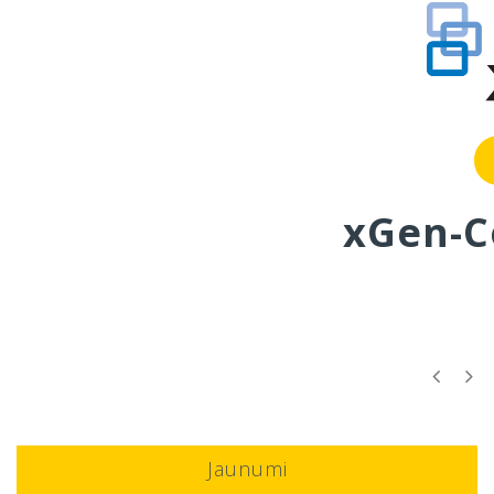
Uzzināt vairāk
xGen-C
Jaunumi