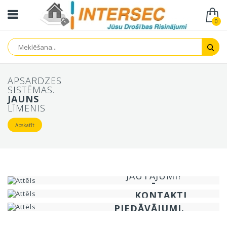
0
APSARDZES
SISTĒMAS.
JAUNS
LĪMENIS
Apskatīt
JUMS IR
TEHNISKIE
INFORMĀCIJA
JAUTĀJUMI?
PAR KOMPĀNIJU
ESAT SPECIĀLISTS?
JAUTĀJIET!
KONTAKTI
ĪPAŠIE SADARBĪBAS
PIEDĀVĀJUMI.
Sazināties ar mums
Apskatīt