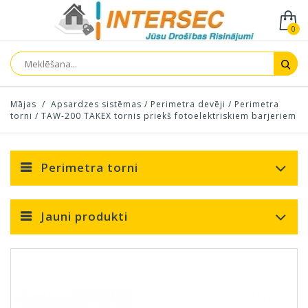
0
Mājas
/
Apsardzes sistēmas
/
Perimetra devēji
/
Perimetra
torni
/
TAW-200 TAKEX tornis priekš fotoelektriskiem barjeriem
Perimetra torni
Jauni produkti