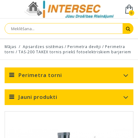
0
Mājas
/
Apsardzes sistēmas
/
Perimetra devēji
/
Perimetra
torni
/
TAS-200 TAKEX tornis priekš fotoelektriskiem barjeriem
Perimetra torni
Jauni produkti