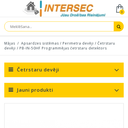
0
Mājas
/
Apsardzes sistēmas
/
Perimetra devēji
/
Četrstaru
devēji
/
PB-IN-50HF Programmējas četrstaru detektors
Četrstaru devēji
Jauni produkti