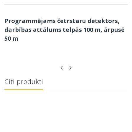
Programmējams četrstaru
detektors
,
darbības
attālums
telpās 100 m, ārpusē
50 m
Citi produkti