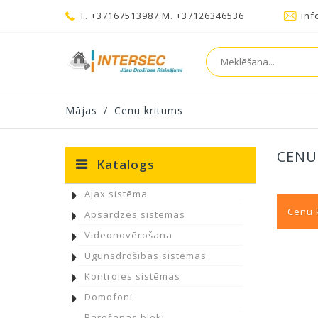
T. +37167513987 M. +37126346536
inf
Mājas
/
Cenu kritums
CENU
Katalogs
Ajax sistēma
Cenu 
Apsardzes sistēmas
Videonovērošana
Ugunsdrošības sistēmas
Kontroles sistēmas
Domofoni
Barošanas bloki