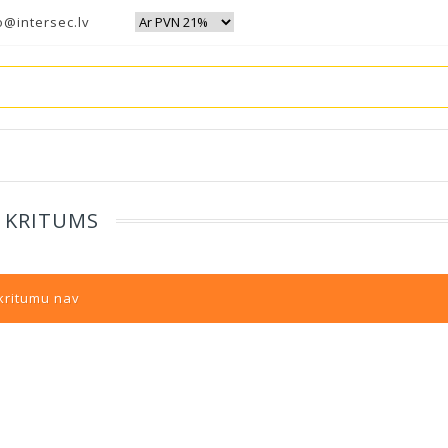
o@intersec.lv
 KRITUMS
kritumu nav