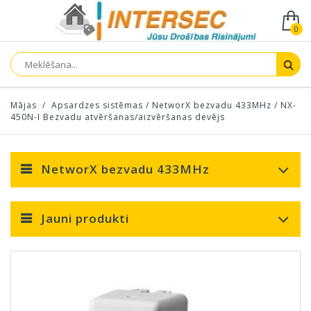
0
Mājas
/
Apsardzes sistēmas
/
NetworX bezvadu 433MHz
/
NX-
450N-I Bezvadu atvēršanas/aizvēršanas devējs
NetworX bezvadu 433MHz
Jauni produkti