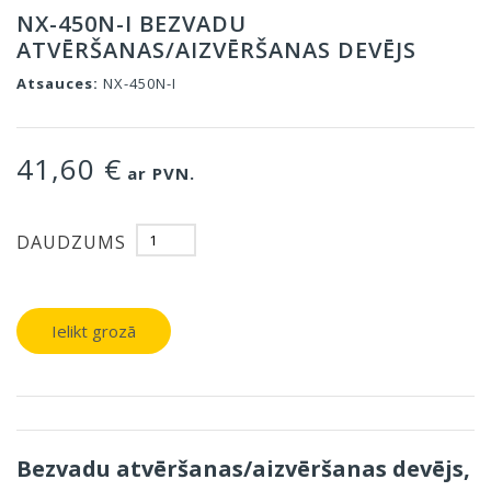
NX-450N-I BEZVADU
ATVĒRŠANAS/AIZVĒRŠANAS DEVĒJS
Atsauces:
NX-450N-I
41,60 €
ar PVN.
DAUDZUMS
Ielikt grozā
Bezvadu atvēršanas/aizvēršanas devējs,