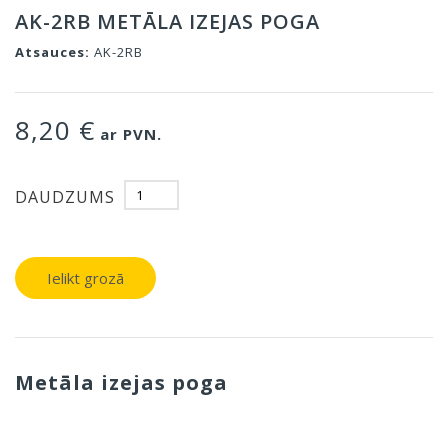
AK-2RB METĀLA IZEJAS POGA
Atsauces:
AK-2RB
8,20 €
ar PVN.
DAUDZUMS
Ielikt grozā
Metāla izejas poga