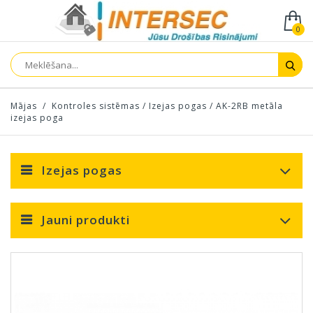
0
Mājas
/
Kontroles sistēmas
/
Izejas pogas
/
AK-2RB metāla
izejas poga
Izejas pogas
Jauni produkti