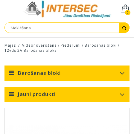
0
Mājas
/
Videonovērošana
/
Piederumi
/
Barošanas bloki
/
12vds 2A Barošanas bloks
Barošanas bloki
Jauni produkti