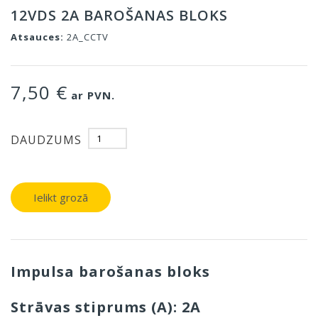
12VDS 2A BAROŠANAS BLOKS
Atsauces:
2A_CCTV
7,50 €
ar PVN.
DAUDZUMS
Ielikt grozā
Impulsa barošanas bloks
Strāvas stiprums (A): 2A