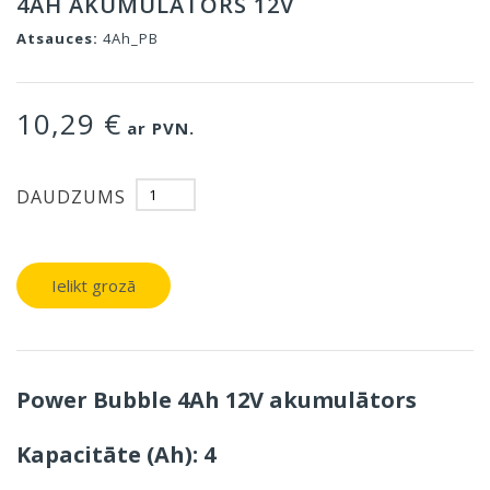
4AH AKUMULĀTORS 12V
Atsauces:
4Ah_PB
10,29 €
ar PVN.
DAUDZUMS
Ielikt grozā
Power Bubble 4Ah 12V akumulātors
Kapacitāte (Ah): 4