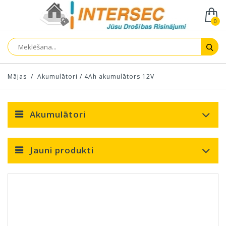
0
Mājas
/
Akumulātori
/
4Ah akumulātors 12V
Akumulātori
Jauni produkti