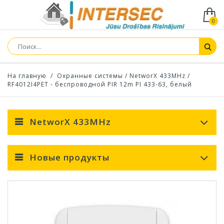
0
На главную
/
Охранные системы
/
NetworX 433MHz
/
RF4012I4PET - беспроводной PIR 12m PI 433-63, белый
NetworX 433MHz
Новые продукты