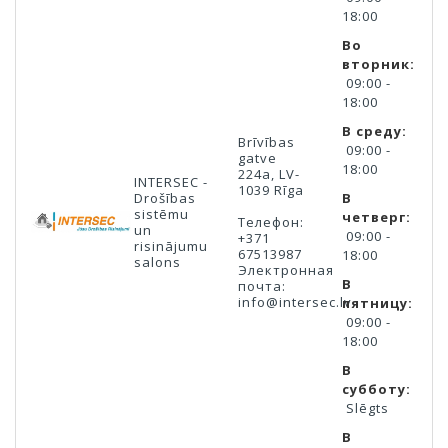
18:00
Во
вторник:
09:00 -
18:00
В среду:
Brīvības
09:00 -
gatve
18:00
224a,
LV-
INTERSEC -
1039
Rīga
Drošības
В
sistēmu
четверг:
Телефон:
un
09:00 -
+371
risinājumu
67513987
18:00
salons
Электронная
В
почта:
info@intersec.lv
пятницу:
09:00 -
18:00
В
субботу:
Slēgts
В