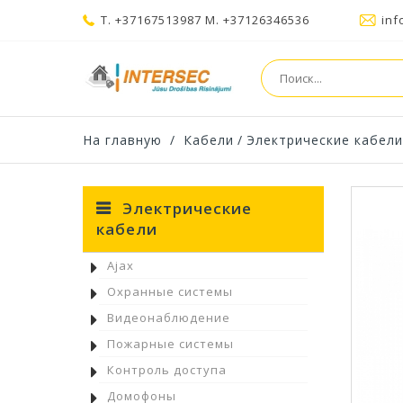
T. +37167513987 M. +37126346536
inf
На главную
/
Кабели
/
Электрические кабели
Электрические
кабели
Ajax
Охранные системы
Видеонаблюдение
Пожарные системы
Контроль доступа
Домофоны