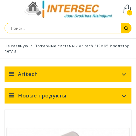
0
На главную
/
Пожарные системы
/
Aritech
/
ISM95 Изолятор
петли
Aritech
Новые продукты