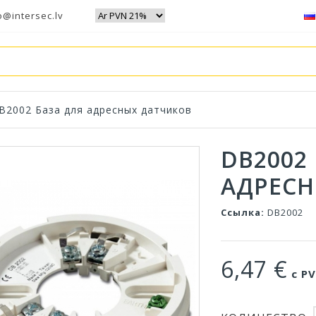
o@intersec.lv
B2002 База для адресных датчиков
DB2002
АДРЕСН
Ссылка:
DB2002
6,47 €
с PV