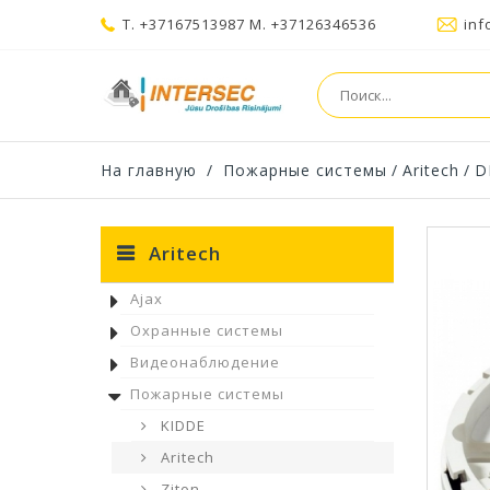
T. +37167513987 M. +37126346536
inf
На главную
/
Пожарные системы
/
Aritech
/
D
Aritech
Ajax
Охранные системы
Видеонаблюдение
Пожарные системы
KIDDE
Aritech
Ziton