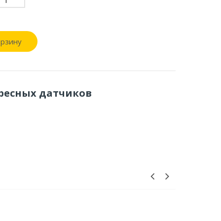
орзину
дресных датчиков