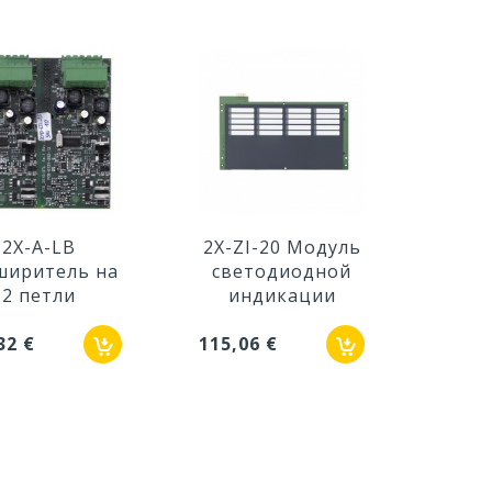
2X-A-LB
2X-ZI-20 Модуль
2X-Z
ширитель на
светодиодной
све
2 петли
индикации
и
32 €
115,06 €
143,7