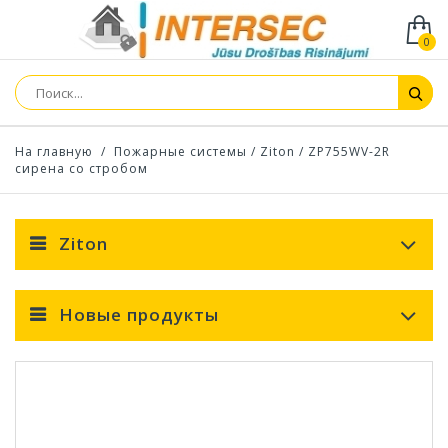
0
На главную
/
Пожарные системы
/
Ziton
/
ZP755WV-2R
сирена со стробом
Ziton
Новые продукты