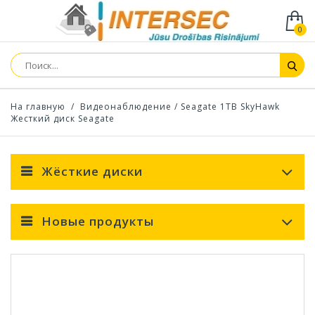
0
На главную
/
Видеонаблюдение
/
Seagate 1TB SkyHawk
Жесткий диск Seagate
Жёсткие диски
Новые продукты