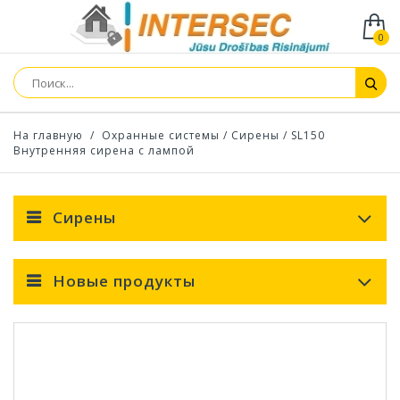
0
На главную
/
Охранные системы
/
Сирены
/
SL150
Внутренняя сирена с лампой
Сирены
Новые продукты