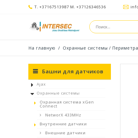
T. +37167513987 M. +37126346536
inf
На главную
/
Охранные системы
/
Периметра
Башни для датчиков
Ajax
Охранные системы
Охранная система xGen
Connect
NetworX 433MHz
Внутренние датчики
Внешние датчики