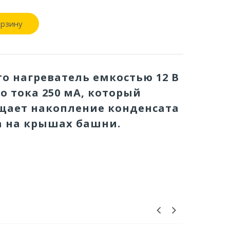
орзину
это нагреватель емкостью 12 В
о тока 250 мА, который
щает накопление конденсата
а на крышах башни.