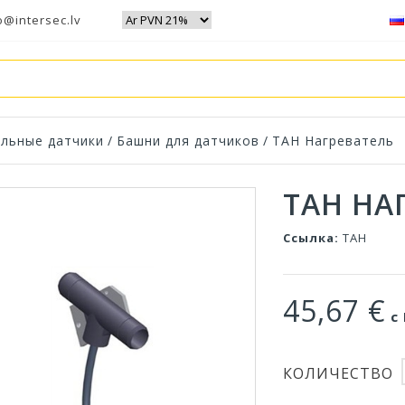
o@intersec.lv
льные датчики
/
Башни для датчиков
/
TAH Нагреватель
TAH НА
Ссылка:
TAH
45,67 €
с 
КОЛИЧЕСТВО