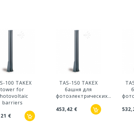
S-100 TAKEX
TAS-150 TAKEX
TA
tower for
башня для
hotovoltaic
фотоэлектрических...
фото
barriers
453,42 €
532,
,21 €