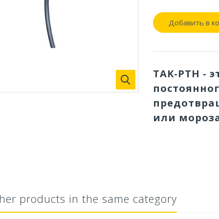
Добавить в к
TAK-PTH - 
постоянног
предотвра
или мороз
her products in the same category