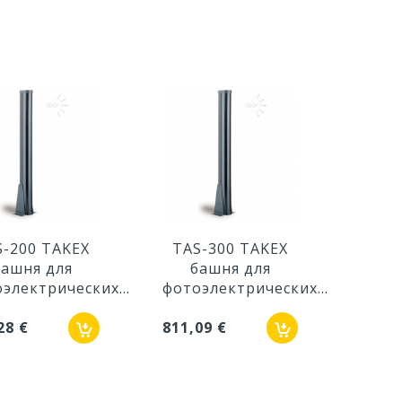
S-200 TAKEX
TAS-300 TAKEX
TAD
башня для
башня для
б
электрических...
фотоэлектрических...
фото
28 €
811,09 €
408,3